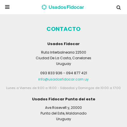

CONTACTO
Usados Fidocar
Ruta Interbalnearia 22500
Ciudad De La Costa
,
Canelones
Uruguay
093 833 936 - 094 877 421
info@usadosfidocar.com.uy
Lunes a Viernes de 9:00 a 18:00 - Sábados y Domingos de 10:00 a 17:00
Usados Fidocar Punta del este
Ave.Rosevelt y, 20000
Punta del Este
,
Maldonado
Uruguay