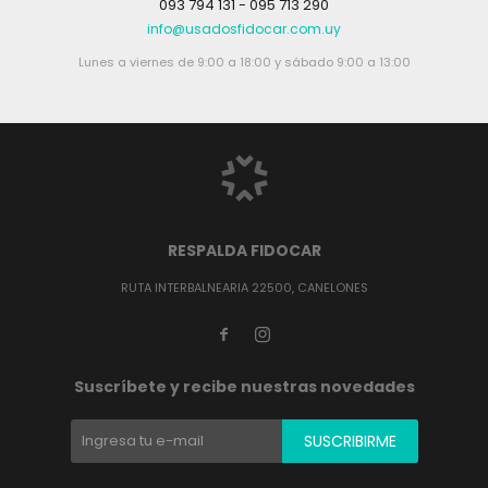
093 794 131 - 095 713 290
info@usadosfidocar.com.uy
Lunes a viernes de 9:00 a 18:00 y sábado 9:00 a 13:00
RESPALDA FIDOCAR
RUTA INTERBALNEARIA 22500, CANELONES


Suscríbete y recibe nuestras novedades
SUSCRIBIRME