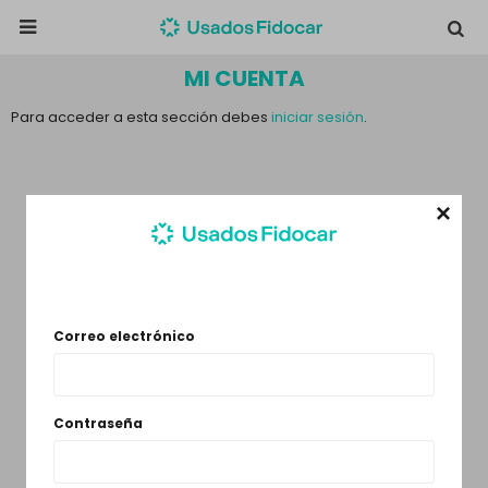

MI CUENTA
Para acceder a esta sección debes
iniciar sesión
.

Correo electrónico
Contraseña