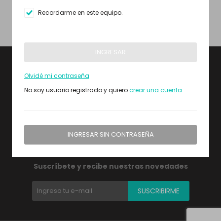
Recordarme en este equipo.
INGRESAR
Olvidé mi contraseña
No soy usuario registrado y quiero
crear una cuenta
.
RESPALDA FIDOCAR
RUTA INTERBALNEARIA 22500, CANELONES
INGRESAR SIN CONTRASEÑA


Suscríbete y recibe nuestras novedades
SUSCRIBIRME