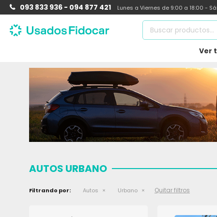
093 833 936 - 094 877 421
Lunes a Viernes de 9:00 a 18:00 - S
Ver 
AUTOS URBANO
Quitar filtros
Filtrando por:
Autos
Urbano