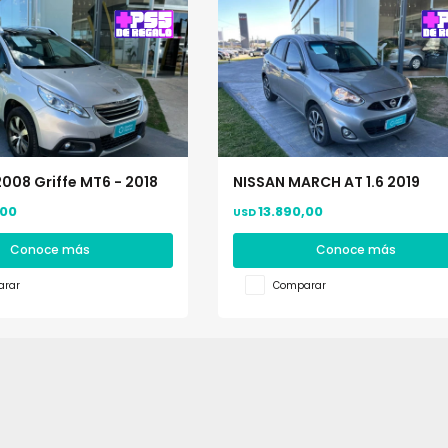
008 Griffe MT6 - 2018
NISSAN MARCH AT 1.6 2019
,00
13.890,00
USD
Conoce más
Conoce más
rar
Comparar