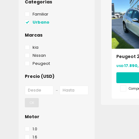
Categorías
Familiar
Urbano
Marcas
kia
Nissan
Peugeot 2
Peugeot
17.890
USD
Precio
(USD)
Compa
OK
Motor
1.0
1.6