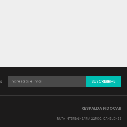
s
SUSCRIBIRME
RESPALDA FIDOCAR
RUTA INTERBALNEARIA 22500, CANELONES