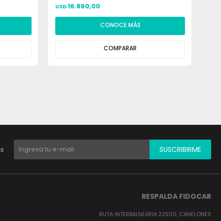
16.890,00
USD
USD
CONOCE MÁS
COMPARAR
s
SUSCRIBIRME
RESPALDA FIDOCAR
RUTA INTERBALNEARIA 22500, CANELONES