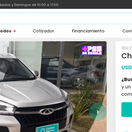
ábados y Domingos de 10:00 a 17:00
todos
Cotizador
Financiamiento
Con
0
Ch
USD
¿Bu
y un
com