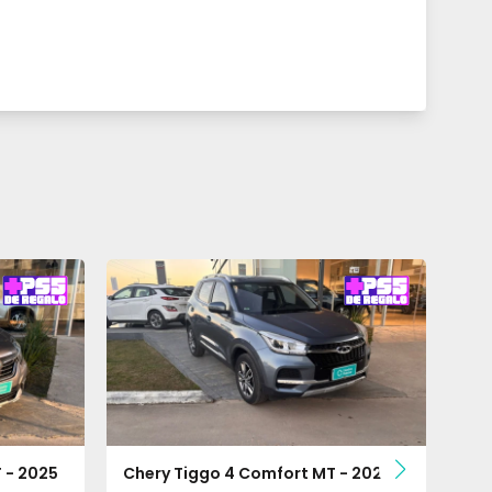
 - 2025
Chery Tiggo 4 Comfort MT - 2021
Che