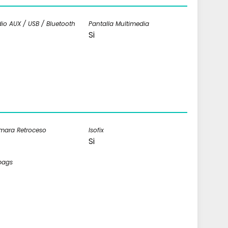
io AUX / USB / Bluetooth
Pantalla Multimedia
Si
mara Retroceso
Isofix
Si
bags