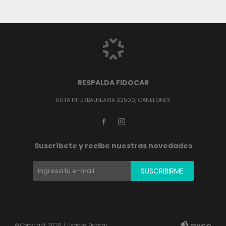
RESPALDA FIDOCAR
RUTA INTERBALNEARIA 22500, CANELONES


Suscríbete y recibe nuestras novedades
SUSCRIBIRME
© Copyright 2026 / Usados Fidocar