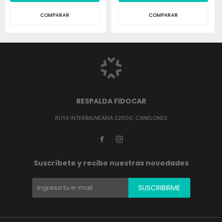
COMPARAR
COMPARAR
RESPALDA FIDOCAR
RUTA INTERBALNEARIA 22500, CANELONES


Suscríbete y recibe nuestras novedades
SUSCRIBIRME