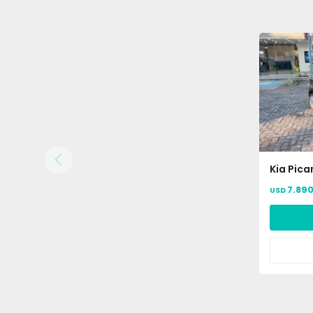
Kia Pican
7.89
USD