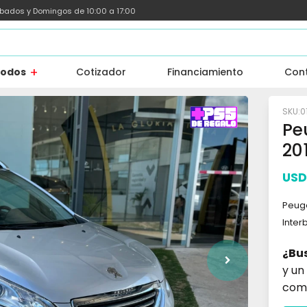
ábados y Domingos de 10:00 a 17:00
todos
Cotizador
Financiamiento
Con
0
Pe
20
USD
Peuge
Inter
¿Bu
y un
com