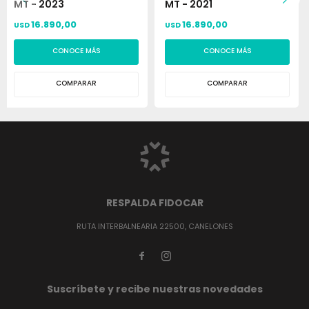
MT - 2023
MT - 2021
16.890,00
16.890,00
USD
USD
CONOCE MÁS
CONOCE MÁS
COMPARAR
COMPARAR
RESPALDA FIDOCAR
RUTA INTERBALNEARIA 22500, CANELONES


Suscríbete y recibe nuestras novedades