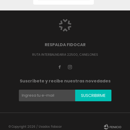
RESPALDA FIDOCAR
RUTA INTERBALNEARIA 22500, CANELONES


Suscríbete y recibe nuestras novedades
SUSCRIBIRME
© Copyright 2026 / Usados Fidocar