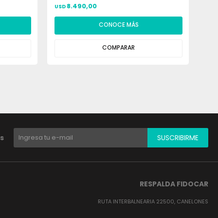
8.490,00
USD
USD
CONOCE MÁS
COMPARAR
s
SUSCRIBIRME
RESPALDA FIDOCAR
RUTA INTERBALNEARIA 22500, CANELONES