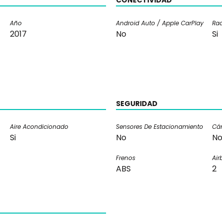
CONECTIVIDAD
Año
Android Auto / Apple CarPlay
Rad
2017
No
Si
SEGURIDAD
Aire Acondicionado
Sensores De Estacionamiento
Cá
Si
No
N
Frenos
Air
ABS
2