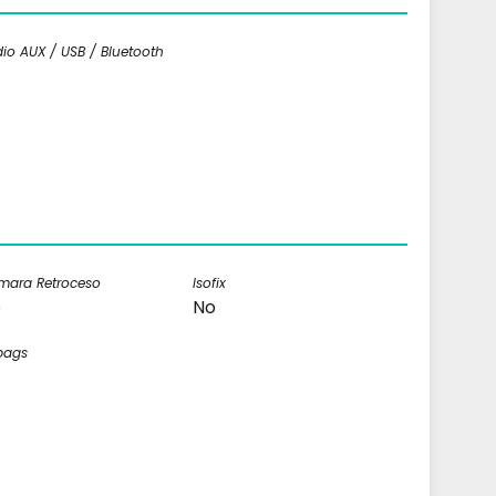
io AUX / USB / Bluetooth
mara Retroceso
Isofix
o
No
bags