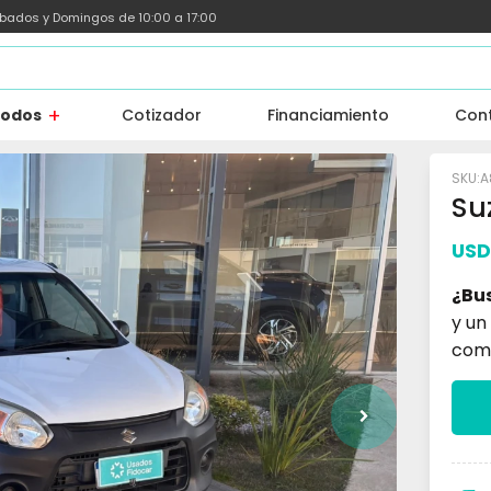
ábados y Domingos de 10:00 a 17:00
todos
Cotizador
Financiamiento
Con
A
Su
USD
¿Bu
y un
com