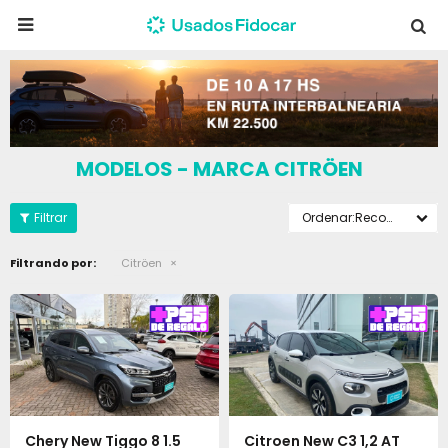

MODELOS - MARCA CITRÖEN
Recomendados
Filtrando por:
Citröen
Chery New Tiggo 8 1.5
Citroen New C3 1,2 AT