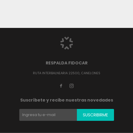
RESPALDA FIDOCAR
RUTA INTERBALNEARIA 22500, CANELONES


Suscríbete y recibe nuestras novedades
SUSCRIBIRME
(0/4)