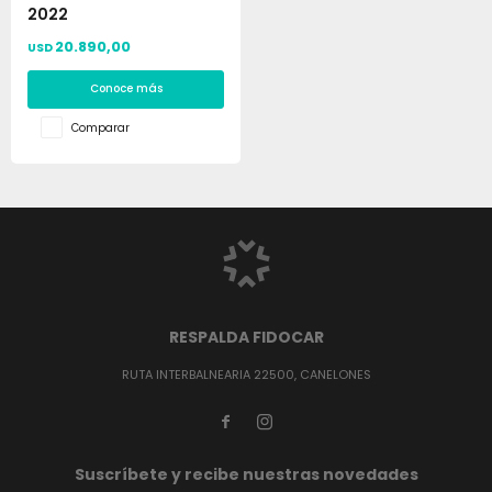
2022
20.890,00
USD
Conoce más
Comparar
RESPALDA FIDOCAR
RUTA INTERBALNEARIA 22500, CANELONES


Suscríbete y recibe nuestras novedades