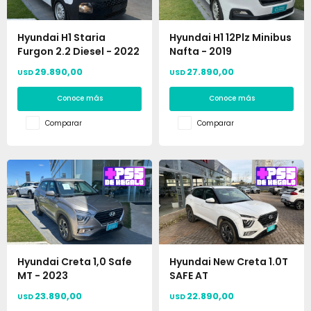
Hyundai H1 Staria
Hyundai H1 12Plz Minibus
Furgon 2.2 Diesel - 2022
Nafta - 2019
29.890,00
27.890,00
USD
USD
Conoce más
Conoce más
Comparar
Comparar
Hyundai Creta 1,0 Safe
Hyundai New Creta 1.0T
MT - 2023
SAFE AT
23.890,00
22.890,00
USD
USD