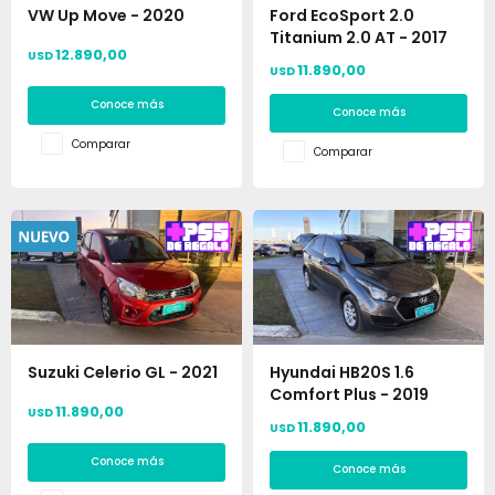
VW Up Move - 2020
Ford EcoSport 2.0
Titanium 2.0 AT - 2017
12.890,00
USD
11.890,00
USD
Conoce más
Conoce más
Comparar
Comparar
Suzuki Celerio GL - 2021
Hyundai HB20S 1.6
Comfort Plus - 2019
11.890,00
USD
11.890,00
USD
Conoce más
Conoce más