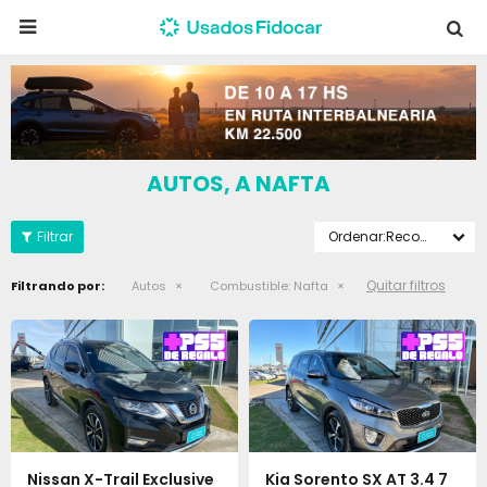

AUTOS, A NAFTA
Recomendados
Quitar filtros
Filtrando por:
Autos
Combustible:
Nafta
Nissan X-Trail Exclusive
Kia Sorento SX AT 3.4 7