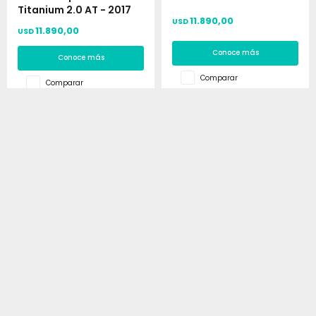
Titanium 2.0 AT - 2017
11.890,00
USD
11.890,00
USD
(0/4)
Conoce más
Conoce más
Comparar
Comparar
Hyundai HB20S 1.6
BYD F3 GSI - 2018
Comfort Plus - 2019
11.890,00
USD
11.890,00
USD
Conoce más
Conoce más
Comparar
Comparar