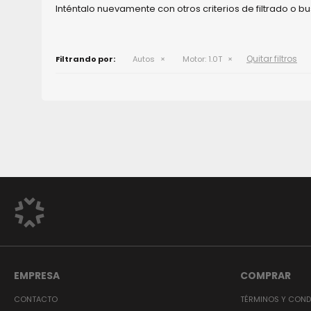
Inténtalo nuevamente con otros criterios de filtrado o 
Quitar filtros
Filtrando por:
Autos
Motor:
1.0T
EMPRESA
COMPRAR
CONTACTO
TÉRMINOS Y COND