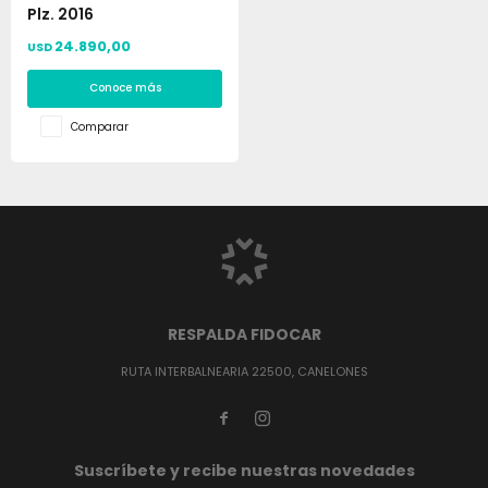
Plz. 2016
24.890,00
USD
Conoce más
Comparar
RESPALDA FIDOCAR
RUTA INTERBALNEARIA 22500, CANELONES


Suscríbete y recibe nuestras novedades