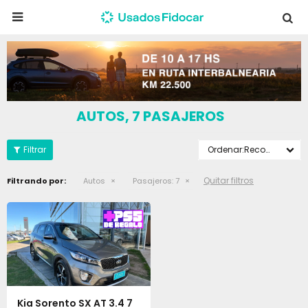

AUTOS, 7 PASAJEROS
Recomendados
Quitar filtros
Filtrando por:
Autos
Pasajeros:
7
Kia Sorento SX AT 3.4 7