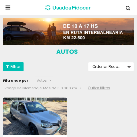

AUTOS
Recomendados
Filtrando por:
Autos
Quitar filtros
Rango de kilometraje:
Más de 150.000 km