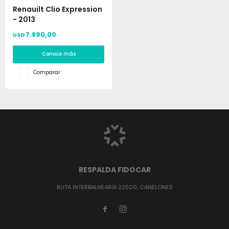
Renauilt Clio Expression
- 2013
7.890,00
USD
Conoce más
Comparar
RESPALDA FIDOCAR
RUTA INTERBALNEARIA 22500, CANELONES

