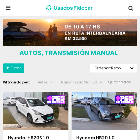

AUTOS, TRANSMISIÓN MANUAL
Recomendados
Quitar filtros
Filtrando por:
Autos
Transmisión:
Manual
Hyundai HB20S 1.0
Hyundai HB20 1.0