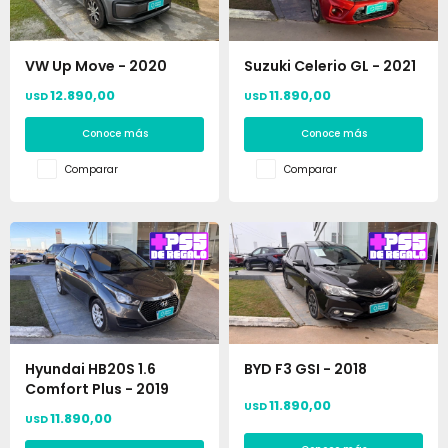
VW Up Move - 2020
Suzuki Celerio GL - 2021
12.890,00
11.890,00
USD
USD
Conoce más
Conoce más
Comparar
Comparar
Hyundai HB20S 1.6
BYD F3 GSI - 2018
Comfort Plus - 2019
11.890,00
USD
11.890,00
USD