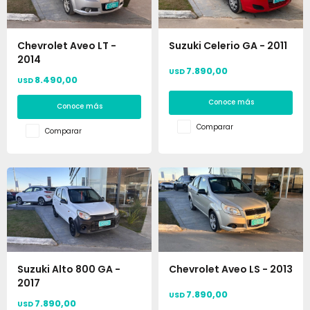
Chevrolet Aveo LT -
Suzuki Celerio GA - 2011
2014
7.890,00
USD
8.490,00
USD
Conoce más
Conoce más
Comparar
Comparar
Suzuki Alto 800 GA -
Chevrolet Aveo LS - 2013
2017
7.890,00
USD
7.890,00
USD