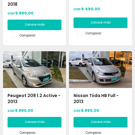
2018
9.490,00
USD
9.890,00
USD
Conoce más
Conoce más
Comparar
Comparar
Peugeot 208 1.2 Active -
Nissan Tiida HB Full -
2013
2013
8.890,00
8.890,00
USD
USD
Conoce más
Conoce más
Comparar
Comparar