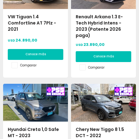
VW Tiguan 1.4
Renault Arkana 1.3 E-
Comfortline AT 7Plz -
Tech Hybrid Intens -
2021
2023 (Patente 2026
paga)
24.890,00
USD
23.890,00
USD
Conoce más
Conoce más
Comparar
Comparar
Hyundai Creta 1,0 Safe
Chery New Tiggo 8 1.5
MT - 2023
DCT - 2022