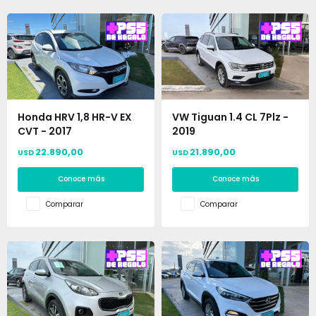
Honda HRV 1,8 HR-V EX
VW Tiguan 1.4 CL 7Plz -
CVT - 2017
2019
22.890,00
21.890,00
USD
USD
Conoce más
Conoce más
Comparar
Comparar