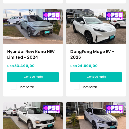
Hyundai New Kona HEV
DongFeng Mage EV -
Limited - 2024
2026
33.490,00
24.890,00
USD
USD
Conoce más
Conoce más
Comparar
Comparar