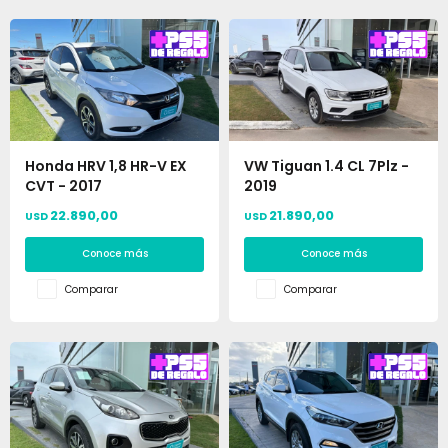
Honda HRV 1,8 HR-V EX
VW Tiguan 1.4 CL 7Plz -
CVT - 2017
2019
22.890,00
21.890,00
USD
USD
Conoce más
Conoce más
Comparar
Comparar