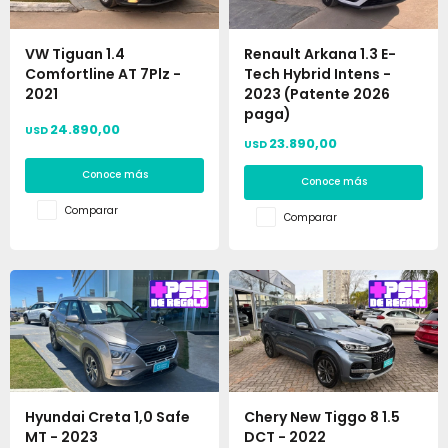
VW Tiguan 1.4
Renault Arkana 1.3 E-
Comfortline AT 7Plz -
Tech Hybrid Intens -
2021
2023 (Patente 2026
paga)
24.890,00
USD
23.890,00
USD
Conoce más
Conoce más
Comparar
Comparar
Hyundai Creta 1,0 Safe
Chery New Tiggo 8 1.5
MT - 2023
DCT - 2022