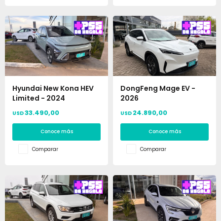
Hyundai New Kona HEV
DongFeng Mage EV -
Limited - 2024
2026
33.490,00
24.890,00
USD
USD
Conoce más
Conoce más
Comparar
Comparar