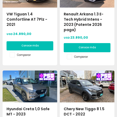
VW Tiguan 1.4
Renault Arkana 1.3 E-
Comfortline AT 7Plz -
Tech Hybrid Intens -
2021
2023 (Patente 2026
paga)
24.890,00
USD
23.890,00
USD
Conoce más
Conoce más
Comparar
Comparar
Hyundai Creta 1,0 Safe
Chery New Tiggo 8 1.5
MT - 2023
DCT - 2022