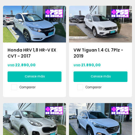
Honda HRV 1,8 HR-V EX
VW Tiguan 1.4 CL 7Plz -
CVT - 2017
2019
22.890,00
21.890,00
USD
USD
Conoce más
Conoce más
Comparar
Comparar