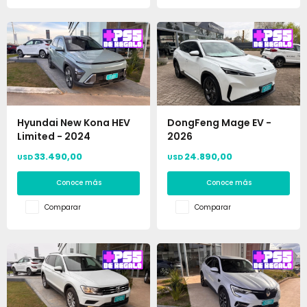
Hyundai New Kona HEV
DongFeng Mage EV -
Limited - 2024
2026
33.490,00
24.890,00
USD
USD
Conoce más
Conoce más
Comparar
Comparar