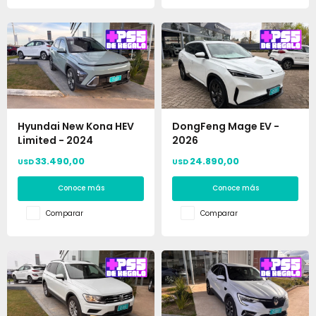
Hyundai New Kona HEV
DongFeng Mage EV -
Limited - 2024
2026
33.490,00
24.890,00
USD
USD
Conoce más
Conoce más
Comparar
Comparar