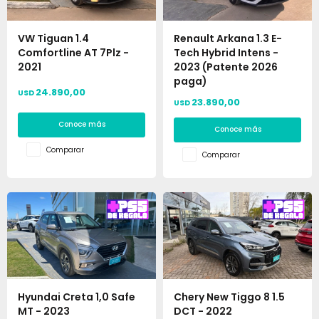
VW Tiguan 1.4
Renault Arkana 1.3 E-
Comfortline AT 7Plz -
Tech Hybrid Intens -
2021
2023 (Patente 2026
paga)
24.890,00
USD
23.890,00
USD
Conoce más
Conoce más
Comparar
Comparar
Hyundai Creta 1,0 Safe
Chery New Tiggo 8 1.5
MT - 2023
DCT - 2022