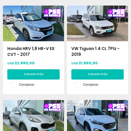
Honda HRV 1,8 HR-V EX
VW Tiguan 1.4 CL 7Plz -
CVT - 2017
2019
22.890,00
21.890,00
USD
USD
Conoce más
Conoce más
Comparar
Comparar