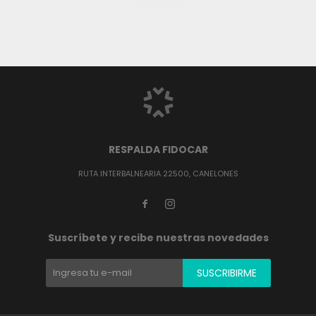
RESPALDA FIDOCAR
RUTA INTERBALNEARIA 22500, CANELONES


Suscríbete y recibe nuestras novedades
SUSCRIBIRME
(0/4)