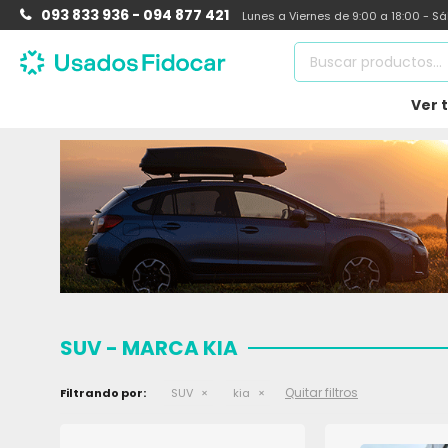
093 833 936 - 094 877 421
Lunes a Viernes de 9:00 a 18:00 - S
Ver 
SUV - MARCA KIA
Quitar filtros
Filtrando por:
SUV
kia