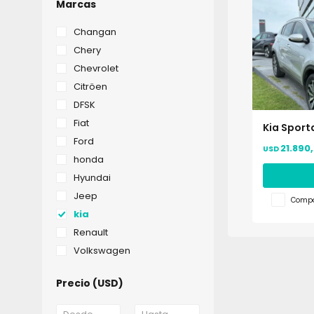
Marcas
Changan
Chery
Chevrolet
Citröen
DFSK
Fiat
Kia Sporta
Ford
21.890
USD
honda
Hyundai
Jeep
Compa
kia
Renault
Volkswagen
Precio
(USD)