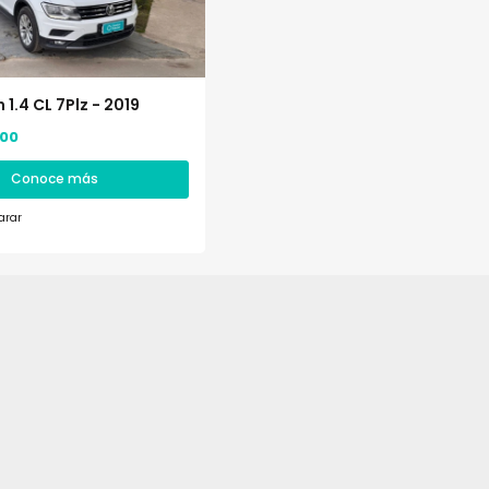
1.4 CL 7Plz - 2019
,00
Conoce más
rar