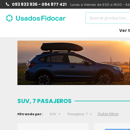
093 833 936 - 094 877 421
Lunes a Viernes de 9:00 a 18:00 - S
Ver 
SUV, 7 PASAJEROS
Quitar filtros
Filtrando por:
SUV
Pasajeros:
7