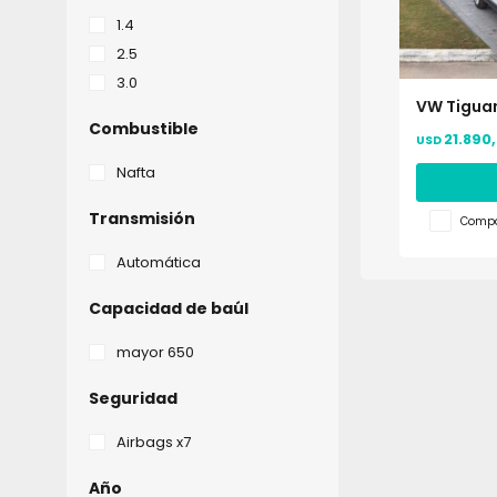
1.4
2.5
3.0
VW Tiguan 
Combustible
21.890
USD
Nafta
Transmisión
Compa
Automática
Capacidad de baúl
mayor 650
Seguridad
Airbags x7
Año