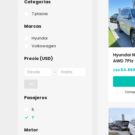
Categorías
7 plazas
Marcas
Hyundai
Volkswagen
Hyundai N
Precio
(USD)
AWD 7Plz 
54.890
USD
OK
Compa
Pasajeros
5
7
Motor