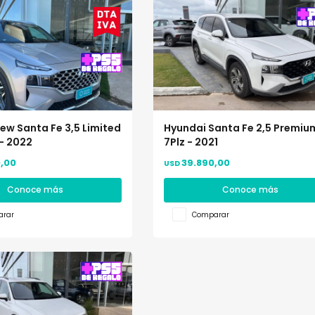
ew Santa Fe 3,5 Limited
Hyundai Santa Fe 2,5 Premiu
- 2022
7Plz - 2021
,00
39.890,00
USD
Conoce más
Conoce más
rar
Comparar