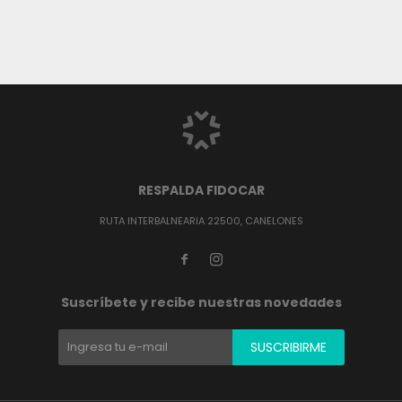
RESPALDA FIDOCAR
RUTA INTERBALNEARIA 22500, CANELONES


Suscríbete y recibe nuestras novedades
SUSCRIBIRME
(0/4)