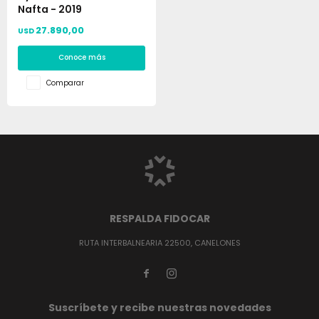
Nafta - 2019
27.890,00
USD
Conoce más
Comparar
RESPALDA FIDOCAR
RUTA INTERBALNEARIA 22500, CANELONES


Suscríbete y recibe nuestras novedades