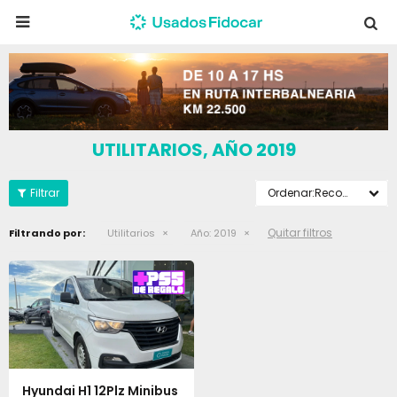

UTILITARIOS, AÑO 2019
Recomendados
Quitar filtros
Filtrando por:
Utilitarios
Año:
2019
Hyundai H1 12Plz Minibus