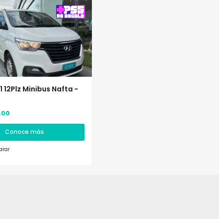
 12Plz Minibus Nafta -
,00
Conoce más
rar