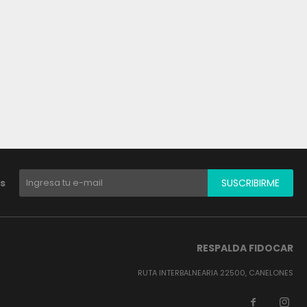
s
SUSCRIBIRME
RESPALDA FIDOCAR
RUTA INTERBALNEARIA 22500, CANELONES

