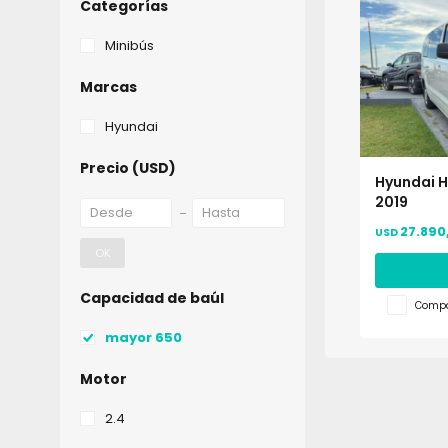
Categorías
Minibús
Marcas
Hyundai
Precio
(USD)
Hyundai H1
2019
27.890
USD
OK
Capacidad de baúl
Compa
mayor 650
Motor
2.4