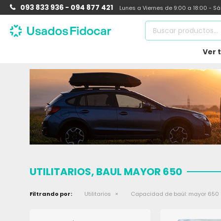
093 833 936 - 094 877 421
Lunes a Viernes de 9:00 a 18:00 - S
Ver 
UTILITARIOS, BAUL MAYOR 650
Filtrando por:
Utilitarios
Capacidad de baúl:
mayor 650