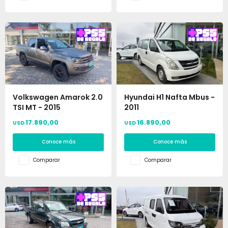
Volkswagen Amarok 2.0
Hyundai H1 Nafta Mbus -
TSI MT - 2015
2011
17.890,00
16.890,00
USD
USD
Conoce más
Conoce más
Comparar
Comparar