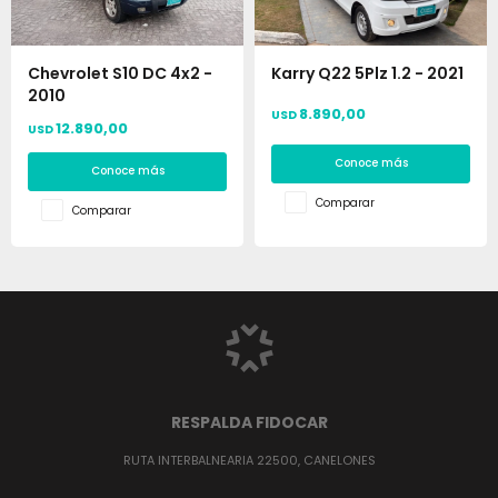
Chevrolet S10 DC 4x2 -
Karry Q22 5Plz 1.2 - 2021
2010
8.890,00
USD
12.890,00
USD
Conoce más
Conoce más
Comparar
Comparar
RESPALDA FIDOCAR
RUTA INTERBALNEARIA 22500, CANELONES