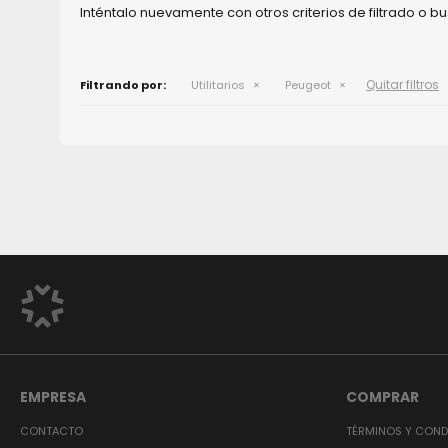
Inténtalo nuevamente con otros criterios de filtrado o 
Quitar filtros
Filtrando por:
Utilitarios
Peugeot
EMPRESA
COMPRAR
CONTACTO
TÉRMINOS Y COND