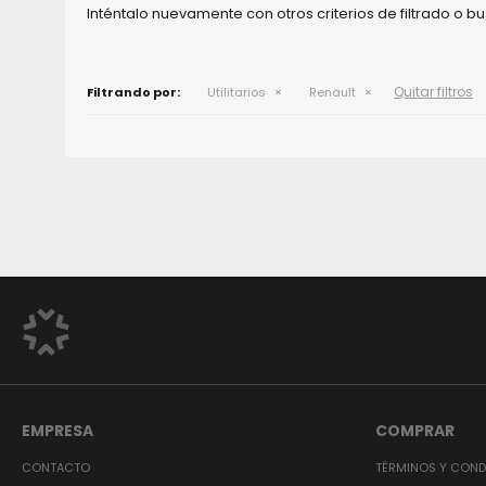
Inténtalo nuevamente con otros criterios de filtrado o 
Quitar filtros
Filtrando por:
Utilitarios
Renault
EMPRESA
COMPRAR
CONTACTO
TÉRMINOS Y COND