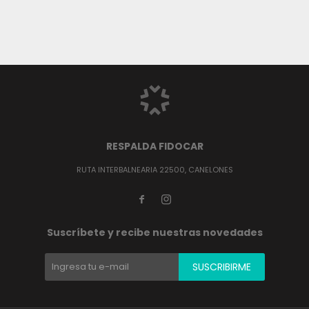
RESPALDA FIDOCAR
RUTA INTERBALNEARIA 22500, CANELONES


Suscríbete y recibe nuestras novedades
SUSCRIBIRME
(0/4)