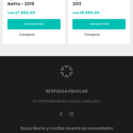
Nafta - 2019
2011
27.890,00
16.890,00
USD
USD
Conoce más
Conoce más
Comparar
Comparar
RESPALDA FIDOCAR
RUTA INTERBALNEARIA 22500, CANELONES


Suscríbete y recibe nuestras novedades