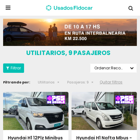

UTILITARIOS, 9 PASAJEROS
Recomendados
Quitar filtros
Filtrando por:
Utilitarios
Pasajeros:
9
Hyundai H1 12Plz Minibus
Hyundai H1 Nafta Mbus -