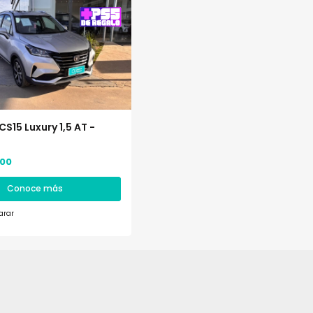
S15 Luxury 1,5 AT -
,00
Conoce más
rar