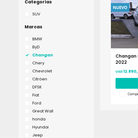
Categorías
SUV
Marcas
BMW
ByD
Changan
Changan C
2022
Chery
Chevrolet
12.890
USD
Citröen
DFSK
Compa
Fiat
Ford
Great Wall
honda
Hyundai
Jeep