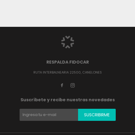
RESPALDA FIDOCAR
RUTA INTERBALNEARIA 22500, CANELONES


Suscríbete y recibe nuestras novedades
SUSCRIBIRME