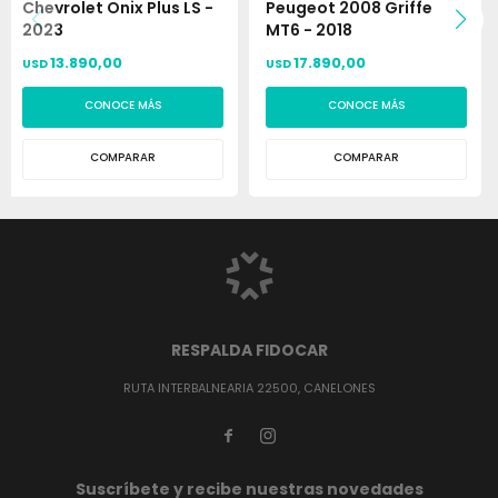
Chevrolet Onix Plus LS -
Peugeot 2008 Griffe
2023
MT6 - 2018
13.890,00
17.890,00
USD
USD
CONOCE MÁS
CONOCE MÁS
COMPARAR
COMPARAR
RESPALDA FIDOCAR
RUTA INTERBALNEARIA 22500, CANELONES


Suscríbete y recibe nuestras novedades