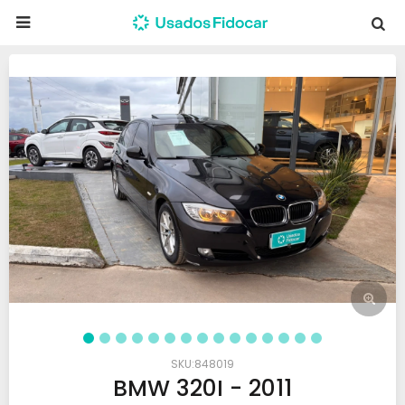

848019
BMW 320I - 2011