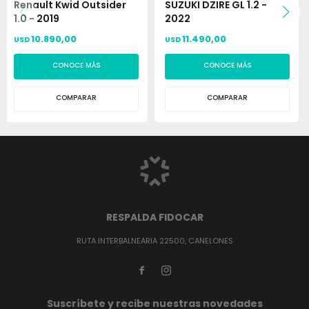
Renault Kwid Outsider
SUZUKI DZIRE GL 1.2 -
1.0 - 2019
2022
10.890,00
11.490,00
USD
USD
CONOCE MÁS
CONOCE MÁS
COMPARAR
COMPARAR
RESPALDA FIDOCAR
RUTA INTERBALNEARIA 22500, CANELONES


Suscríbete y recibe nuestras novedades