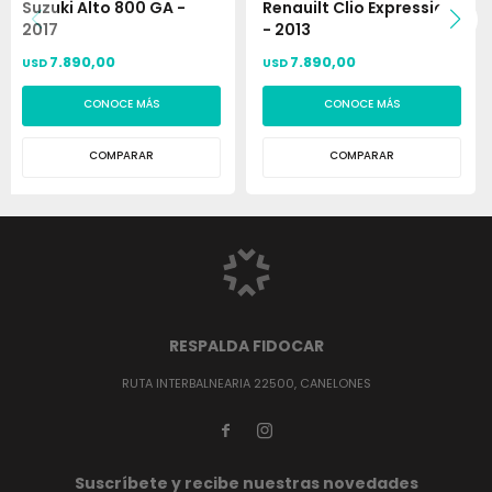
Suzuki Alto 800 GA -
Renauilt Clio Expression
2017
- 2013
7.890,00
7.890,00
USD
USD
CONOCE MÁS
CONOCE MÁS
COMPARAR
COMPARAR
RESPALDA FIDOCAR
RUTA INTERBALNEARIA 22500, CANELONES


Suscríbete y recibe nuestras novedades