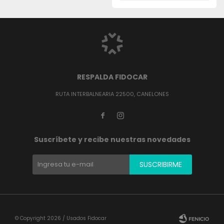
RESPALDA FIDOCAR
RUTA INTERBALNEARIA 22500, CANELONES


Suscríbete y recibe nuestras novedades
SUSCRIBIRME
© Copyright 2026 / Usados Fidocar