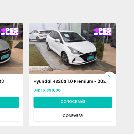
23
Hyundai HB20S 1.0 Premium - 2022
Hyu
15.890,00
USD
USD
CONOCE MÁS
COMPARAR