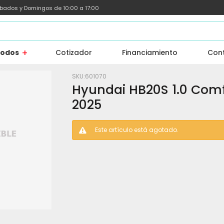
ábados y Domingos de 10:00 a 17:00
todos
Cotizador
Financiamiento
Con
601070
Hyundai HB20S 1.0 Comf
2025
Este artículo está agotado.