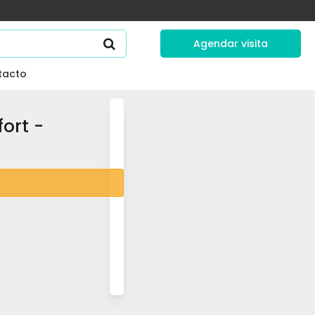
Agendar visita
tacto
ort -