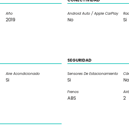
CONECTIVIDAD
Año
Android Auto / Apple CarPlay
Rad
2019
No
Si
SEGURIDAD
Aire Acondicionado
Sensores De Estacionamiento
Cá
Si
Si
N
Frenos
Air
ABS
2