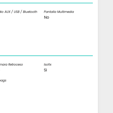
io AUX / USB / Bluetooth
Pantalla Multimedia
No
mara Retroceso
Isofix
o
Si
bags