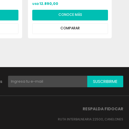
12.890,00
USD
USD
CONOCE MÁS
COMPARAR
s
SUSCRIBIRME
RESPALDA FIDOCAR
RUTA INTERBALNEARIA 22500, CANELONES