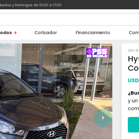
ábados y Domingos de 10:00 a 17:00
todos
Cotizador
Financiamiento
Con
9
Hy
Co
USD
¿Bu
y un
com