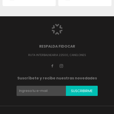
RESPALDA FIDOCAR
RUTA INTERBALNEARIA 22500, CANELONES


Suscríbete y recibe nuestras novedades
SUSCRIBIRME
(0/4)