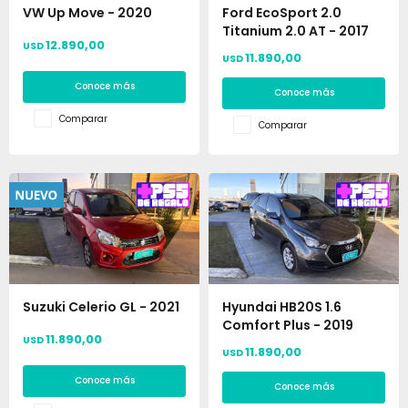
VW Up Move - 2020
Ford EcoSport 2.0
Titanium 2.0 AT - 2017
12.890,00
USD
11.890,00
USD
Conoce más
Conoce más
Comparar
Comparar
Suzuki Celerio GL - 2021
Hyundai HB20S 1.6
Comfort Plus - 2019
11.890,00
USD
11.890,00
USD
Conoce más
Conoce más