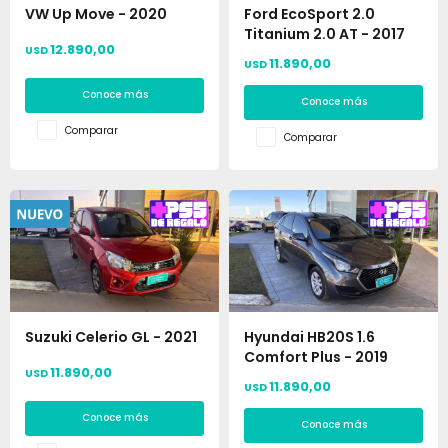
VW Up Move - 2020
Ford EcoSport 2.0
Titanium 2.0 AT - 2017
12.890,00
USD
11.890,00
USD
Conoce más
Conoce más
Comparar
Comparar
Suzuki Celerio GL - 2021
Hyundai HB20S 1.6
Comfort Plus - 2019
11.890,00
USD
11.890,00
USD
Conoce más
Conoce más