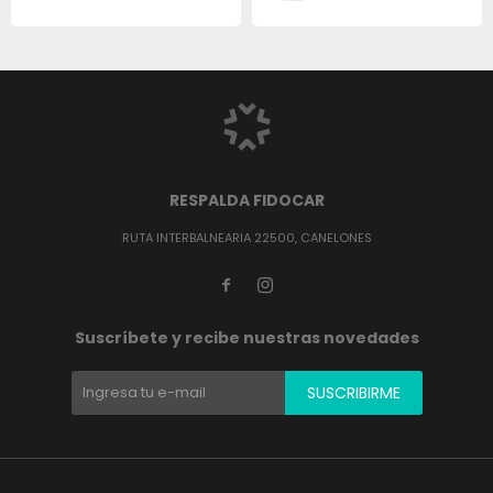
RESPALDA FIDOCAR
RUTA INTERBALNEARIA 22500, CANELONES


Suscríbete y recibe nuestras novedades
SUSCRIBIRME
(0/4)