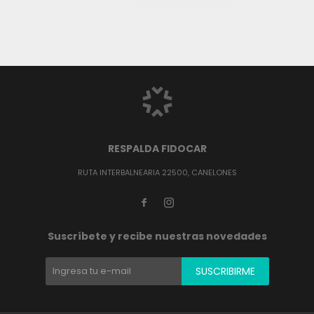
RESPALDA FIDOCAR
RUTA INTERBALNEARIA 22500, CANELONES


Suscríbete y recibe nuestras novedades
SUSCRIBIRME
(0/4)