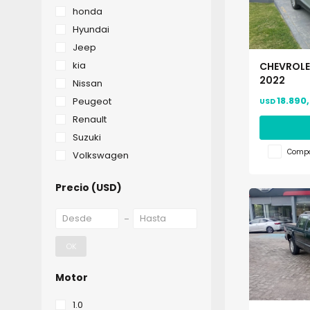
honda
Hyundai
Jeep
kia
CHEVROLET
2022
Nissan
18.890
Peugeot
USD
Renault
Suzuki
Compa
Volkswagen
Precio
(USD)
OK
Motor
1.0