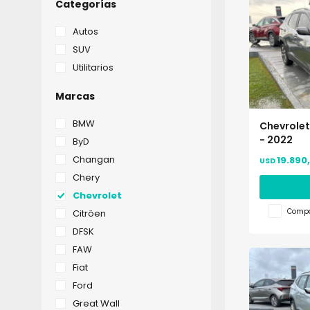
Categorías
Autos
SUV
Utilitarios
Marcas
BMW
Chevrolet
- 2022
ByD
Changan
19.890
USD
Chery
Chevrolet
Compa
Citröen
DFSK
FAW
Fiat
Ford
Great Wall