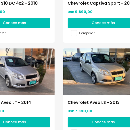
 S10 DC 4x2 - 2010
Chevrolet Captiva Sport - 20
,00
9.890,00
USD
Conoce más
Conoce más
rar
Comparar
 Aveo LT - 2014
Chevrolet Aveo LS - 2013
00
7.890,00
USD
Conoce más
Conoce más