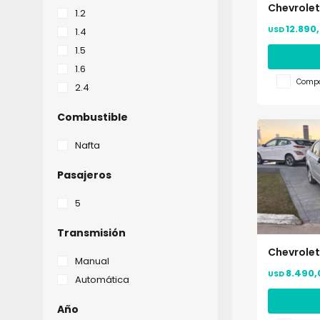
Chevrolet
1.2
12.890
USD
1.4
1.5
1.6
Compa
2.4
Combustible
Nafta
Pasajeros
5
Transmisión
Chevrolet
Manual
8.490,
USD
Automática
Año