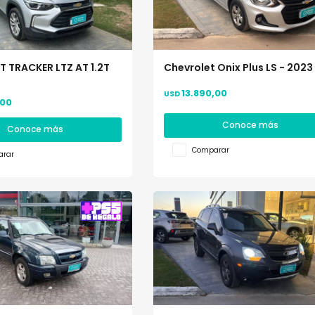
 TRACKER LTZ AT 1.2T
Chevrolet Onix Plus LS - 2023
13.890,00
USD
,00
Conoce más
Conoce más
Comparar
rar