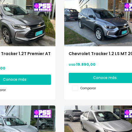
 Tracker 1.2T Premier AT
Chevrolet Tracker 1.2 LS MT 
19.890,00
USD
,00
Conoce más
Conoce más
Comparar
rar