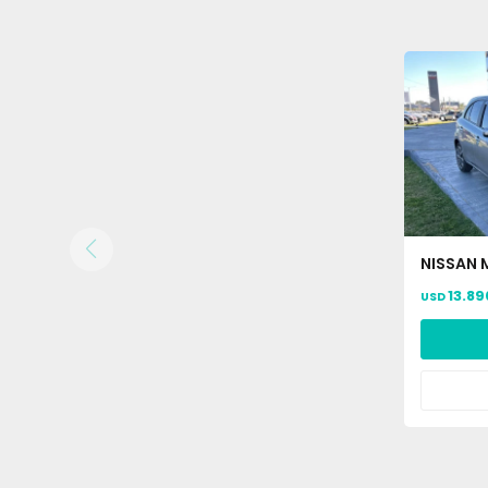
NISSAN 
13.89
USD