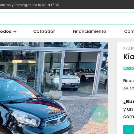
ábados y Domingos de 10:00 a 17:00
todos
Cotizador
Financiamiento
Con
P
Kia
USD
Fidoc
Av. C
¿Bu
y un
com